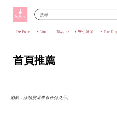
搜尋
De Pure
𖥔About
商品
𖥔 安心研發
𖥔 For Eng
首頁推薦
抱歉，該類別還未有任何商品。