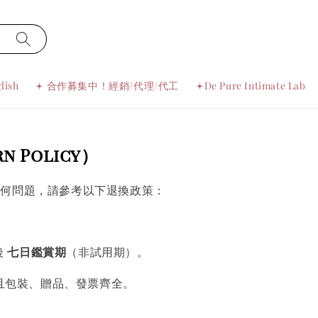
lish
𖥔 合作募集中！經銷/代理/代工
𖥔De Pure Intimate Lab
n Policy）
任何問題，請參考以下退換政策：
後
七日鑑賞期
（非試用期）。
且包裝、贈品、發票齊全。
。