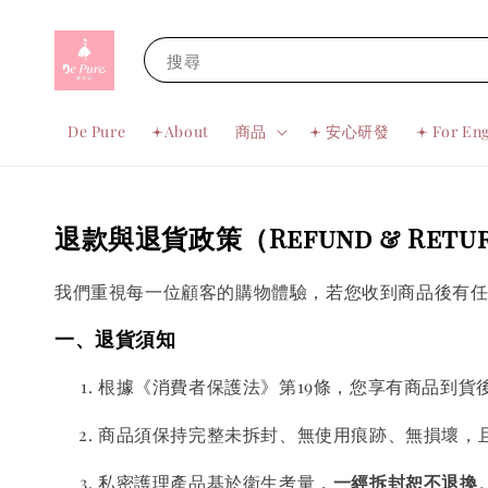
搜尋
De Pure
𖥔About
商品
𖥔 安心研發
𖥔 For Eng
退款與退貨政策（Refund & Retur
我們重視每一位顧客的購物體驗，若您收到商品後有
一、退貨須知
根據《消費者保護法》第19條，您享有商品到貨
商品須保持完整未拆封、無使用痕跡、無損壞，
私密護理產品基於衛生考量，
一經拆封恕不退換